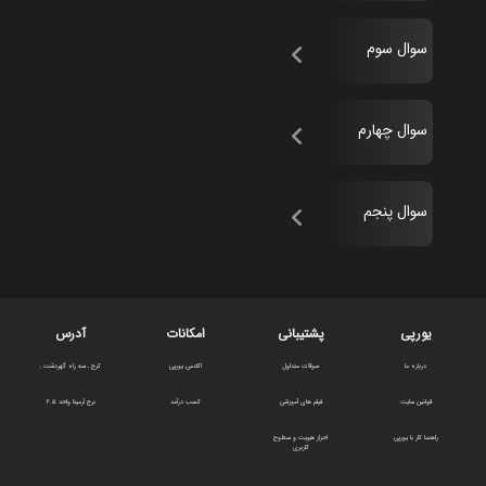
سوال سوم
سوال چهارم
سوال پنجم
یورپی
پشتیبانی
امکانات
آدرس
درباره ما
سوالات متداول
اکادمی یورپی
کرج , سه راه گهردشت ,
قوانین سایت
فیلم های آموزشی
کسب درآمد
برج آرمیتا واحد 2.5
راهنما کار با یورپی
احراز هویت و سطوح
کاربری