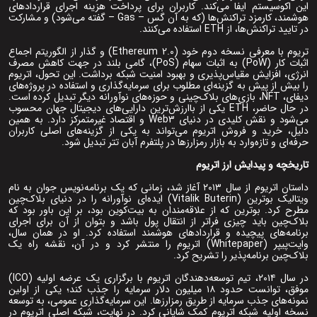
این اکوسیستم ایفا می‌کند. کاربران برای پرداخت هزینه اجرای قراردادهای
هوشمند، کارمزد تراکنش‌ها (که به آن گس – Gas – گفته می‌شود) و مشارکت
در تایید تراکنش‌ها، از ETH استفاده می‌کنند.
تریوم با معرفی نسخه دوم خود (Ethereum 2.0) و گذار از الگوریتم اجماع
اثبات کار (PoW) به اثبات سهام (PoS)، گامی بلند در جهت کاهش مصرف
انرژی، افزایش مقیاس‌پذیری و بهبود امنیت شبکه برداشت. این تحول، اتریوم
را بیش از پیش به گزینه‌ای مطلوب برای سرمایه‌گذاری و استفاده در پروژه‌های
دیفای، NFT، بازی‌های بلاک‌چینی و حوزه‌های نوآورانه دیگر تبدیل کرده است.
در حال حاضر، ETH یکی از باارزش‌ترین دارایی‌های دیجیتال جهان محسوب
می‌شود و نقش کلیدی در دنیای Web3 و اقتصاد غیرمتمرکز دارد. به همین
دلیل، خرید و فروش اتریوم می‌تواند به یکی از گزینه‌های اصلی کاربران
حرفه‌ای و تازه‌وارد به بازار رمزارزها در پلتفرم آبان تتر تبدیل شود.
تاریخچه و پیدایش ارز اتریوم
داستان اتریوم از سال ۲۰۱۳ آغاز شد، زمانی که یک برنامه‌نویس جوان به نام
ویتالیک بوترین (Vitalik Buterin) ایده‌ای نوآورانه را در دنیای بلاک‌چین
مطرح کرد. بوترین که از علاقه‌مندان به بیت‌کوین بود، بر این باور بود که
بلاک‌چین باید چیزی فراتر از انتقال پول باشد و بتوان از آن برای اجرای
برنامه‌های پیچیده و قراردادهای هوشمند استفاده کرد. او در همان سال،
وایت‌پیپر (Whitepaper) اتریوم را منتشر کرد و در آن، نقشه راه یک
بلاک‌چین برنامه‌پذیر را تشریح کرد.
در سال ۲۰۱۴، تیم توسعه‌دهندگان اتریوم با برگزاری یک عرضه اولیه (ICO)
موفق، توانست حدود ۱۸ میلیون دلار سرمایه را جذب کند؛ یکی از اولین
نمونه‌های جذب سرمایه از طریق رمزارزها. این سرمایه‌گذاری عمومی، به توسعه
نسخه اولیه شبکه اتریوم کمک شایانی کرد. در نهایت، شبکه اصلی اتریوم در