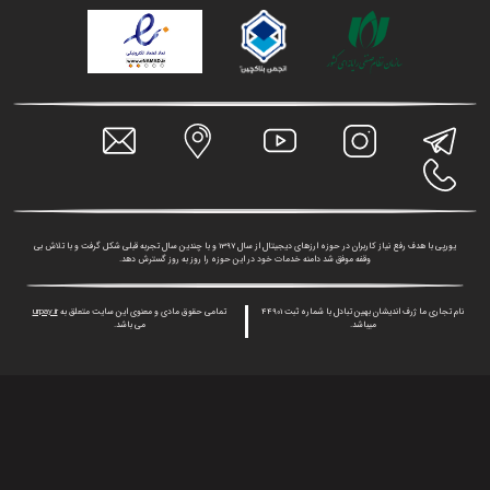
یورپی با هدف رفع نیاز کاربران در حوزه ارزهای دیجیتال از سال 1397 و با چندین سال تجربه قبلی شکل گرفت و با تلاش بی
وقفه موفق شد دامنه خدمات خود در این حوزه را روز به روز گسترش دهد.
نام تجاری ما ژرف اندیشان بهین تبادل با شماره ثبت 44901
تمامی حقوق مادی و معنوی این سایت متعلق به
urpay.ir
میباشد.
می باشد.