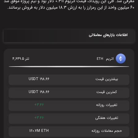
معرفی شد. طی این رویداد، قیمت اتریوم 0.311 دلار بود و تیم پروژه موفق شد
60 میلیون واحد از این رمزارز را به ارزش 18.3 میلیون دلار به فروش برسانند.
اطلاعات بازارهای معاملاتی
اتریم
4,649.5 تتر
ETH
بیشترین قیمت
198.66 USDT
کمترین قیمت
198.66 USDT
تغییرات روزانه
+3.46
تغییرات هفتگی
+3.46
حجم معاملات روزانه
120.7M ETH