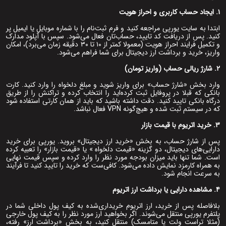
۱. ایجاد حساب کاربری و احراز هویت
ابتدا به سایت یورپی مراجعه کنید و فرم ثبت‌نام را با شماره موبایل یا ایمیل پر
کنید. پس از دریافت کد تایید، حساب‌تان فعال می‌شود. سپس با آپلود مدارک
و تکمیل فرایند احراز هویت (معمولا کمتر از ۱۰ تا ۳۰ دقیقه زمان می‌برد)، امکان
واریز، خرید و برداشت ارز دیجیتال برای شما فراهم می‌شود.
۲. شارژ ریالی حساب (واریز تومان)
وارد بخش «شارژ حساب» برای واریز شوید و مبلغ دلخواه را وارد کنید. کارت
بانکی که قبلا در پروفایل ثبت کرده‌اید را انتخاب کرده و تراکنش را از طریق
درگاه بانکی تایید کنید. دقت داشته باشید که باید از همان کارتی استفاده شود
که در سیستم ثبت شده و هیچ‌گونه VPN فعال نباشد.
۳. خرید اتریوم با قیمت بازار
پس از شارژ حساب، به بخش «خرید ارز دیجیتال» بروید. یورپی برای خرید
دارایی‌های دیجیتال، دو گزینه «قیمت دلخواه » یا «قیمت بازار» را تعبیه کرده
است. شما تنها باید میزان بودجه مورد نظر را وارد کرده و سپس قیمت نهایی
به همراه کارمزد نمایش داده می‌شود. کافی‌ست که خرید را تایید کنید تا فرآیند
به سرعت انجام شود.
۴. مشاهده دارایی یا برداشت ارز اتریوم
بلافاصله پس از خرید، ارز اتریوم خریداری‌شده به کیف پول داخلی شما در
پلتفرم یورپی منتقل می‌شوند. اگر بخواهید ارز مورد نظر را به کیف پول خارجی
(مثلا تراست ولت یا متامسک) منتقل کنید، به بخش «برداشت ارز» رفته،