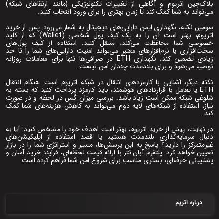
بلاک‌چین اتریوم و آگاهی از تغییرات تکنولوژیکی (مانند ارتقاهای شبکه)
می‌تواند به شما کمک کند تا زمان بهتری را برای ورود انتخاب کنید.
سومین نکته، نگهداری ایمن دارایی‌های دیجیتال به شمار می‌رود. پس از خرید
اتریوم، بهتر است آن را به یک کیف پول شخصی (Wallet) که از کلید
خصوصی شما محافظت می‌کند، منتقل کنید. استفاده از کیف پول‌های
سخت‌افزاری یا نرم‌افزارهای معتبر می‌تواند امنیت دارایی‌های شما را تا حد
زیادی تضمین کند. نگهداری ETH در صرافی‌ها تنها برای معاملات روزانه
توصیه می‌شود و برای بلندمدت چندان امن نیست.
نکته دیگر، آشنایی با کارمزدهای انتقال در شبکه اتریوم است. هنگام انتقال
ETH یا تعامل با قراردادهای هوشمند، باید کارمزد پرداخت کنید که بسته به
شلوغی شبکه ممکن است زیاد باشد. بررسی میزان گس در لحظه و در صورت
نیاز، استفاده از شبکه‌های لایه دوم می‌تواند به کاهش هزینه‌های شما کمک
کند.
در نهایت، پیش از خرید اتریوم، بهتر است اهداف خود را مشخص کنید: آیا به
‌دنبال سرمایه‌گذاری بلندمدت هستید یا قصد استفاده از اپلیکیشن‌های
غیرمتمرکز را دارید؟ پاسخ به این پرسش‌ها، مسیر و استراتژی شما را در بازار
تعیین خواهد کرد. پلتفرم آبان تتر با ارائه قیمت لحظه‌ای، فرایند خرید آسان و
پشتیبانی حرفه‌ای، بستری مناسب برای شروع امن شما فراهم کرده است.
درباره اتریم