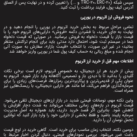
سپس شبکه (TRC-20، ERC-20 و ...) را تعیین کرده و در نهایت پس از الصاق
آدرس کیف پول، فرایند برداشت را ثبت کنید.
نحوه فروش ارز اتریوم در یورپی
تمامی مراحل مربوط به بخش خرید اتریوم در یورپی را انجام دهید و در
نهایت به جای خرید، با فشردن دکمه «فروش» دارایی‌های اتریوم خود را با
قیمت بازار یا قیمت دلخواه به فروش برسانید. در صورتی که قیمت دلخواه
شما در سیستم ثبت شود، احتمال دارد مدتی باید برای انجام تراکنش منتظر
بمانید؛ در غیر این صورت، با انتخاب «قیمت بازار»، سفارش به صورت آنی
انجام شده و مبلغ ریالی به حساب کیف پول شما در یورپی واریز خواهد شد
اطلاعات مهم قبل از خرید ارز اتریوم
پیش از خرید هر ارز دیجیتال، به خصوص اتریوم، لازم است برخی نکات
کلیدی را بدانید تا با دیدی باز و تصمیمی آگاهانه وارد بازار شوید. اتریوم به
‌عنوان یکی از قدیمی‌ترین و پرکاربردترین رمزارزها، فرصت‌های زیادی را برای
سرمایه‌گذاری فراهم می‌کند، اما مانند هر دارایی دیجیتالی، با ریسک‌هایی نیز
همراه است.
ولین نکته مهم، نوسانات قیمتی شدید در بازار ارزهای دیجیتال تلقی می‌شود.
قیمت اتریوم در بازه‌های زمانی مختلف می‌تواند به ‌شدت دچار افزایش یا
کاهش شود. بنابراین اگر قصد خرید دارید، باید همواره به اصل مدیریت
سرمایه پایبند باشید و فقط بخشی از دارایی خود را وارد بازار کنید که توانایی
تحمل نوسان آن را دارید.
دومین نکته، انتخاب زمان مناسب برای خرید است. گاهی خرید در اوج قیمت
باعث ضرر می‌شود. بررسی نمودارهای قیمتی، دنبال ‌کردن اخبار مرتبط با