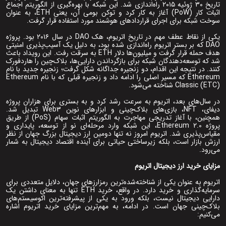
تاریخ ۳۰ ژوئیه ۲۰۱۵ راه‌اندازی شد. این شبکه با بهره‌گیری از الگوریتم اجماع
اثبات کار (PoW) آغاز به کار کرد و توکن بومی آن، یعنی ETH، به عنوان
سوخت شبکه برای اجرای قراردادهای هوشمند مورد استفاده قرار گرفت.
یکی از نقاط عطف مهم در تاریخ اتریوم، هک DAO در سال ۲۰۱۶ بود. پروژه
DAO که بر بستر اتریوم راه‌اندازی شده بود، به دلیل یک آسیب‌پذیری امنیتی
هدف حمله قرار گرفت و میلیون‌ها دلار ETH به سرقت رفت. این رویداد باعث
شد که توسعه‌دهندگان شبکه برای بازگرداندن دارایی‌ها، بلاک‌چین را هاردفورک
کنند. در نتیجه این اقدام، دو زنجیره جداگانه شکل گرفت؛ زنجیره جدید با نام
Ethereum که مسیر اصلی را ادامه داد و زنجیره قبلی که با نام Ethereum
Classic (ETC) شناخته می‌شود.
در سال‌های بعد، اتریوم به سرعت رشد کرد و به بستری برای هزاران پروژه
دیفای، NFT، بازی‌های بلاک‌چینی و ابزارهای نوین Web3 تبدیل شد.
همچنین، با آغاز تدریجی مهاجرت به الگوریتم اثبات سهام (PoS) از طریق
پروژه Ethereum 2.0، این شبکه وارد مرحله‌ای نو از توسعه، پایداری و
مقیاس‌پذیری شد. اتریوم امروز نه ‌تنها دومین ارز دیجیتال بزرگ جهان از نظر
ارزش بازار است، بلکه زیرساختی حیاتی برای آینده اقتصاد دیجیتال به شمار
می‌رود.
مزایای خرید ارز دیجیتال اتریوم
اتریوم به ‌عنوان یکی از شناخته‌شده‌ترین رمزارزهای جهان، دلایل متعددی برای
سرمایه‌گذاری و خرید دارد. در واقع، خرید ETH تنها به معنای داشتن یک
دارایی دیجیتال نیست، بلکه ورود به یکی از پیشرفته‌ترین اکوسیستم‌های
بلاک‌چینی جهان است. در ادامه، به مهم‌ترین مزایای خرید اتریوم اشاره
می‌کنیم: