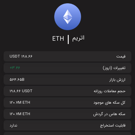
اتریم
ETH
قیمت
198.66 USDT
تغییرات (1روز)
+3.46
ارزش بازار
564.65B
حجم معاملات روزانه
198.66 USDT
کل سکه های موجود
120.7M ETH
سکه هاس در گردش
120.7M ETH
قابلیت استخراج
ندارد