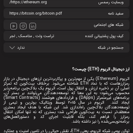
وبسایت رسمس
https://ethereum.org/
سفید نامه
https://bitcoin.org/bitcoin.pdf
شبکه های اجتماعی
کیف پول پشتیبانی کننده
تراست ولت , متامسک , لجر
جستجو در شبکه
ندارد
ارز دیجیتال اتریوم (ETH) چیست؟
اتریوم (Ethereum) یکی از مهم‌ترین و پرکاربردترین ارزهای دیجیتال در بازار
رمزارزهاست که با نماد ETH شناخته می‌شود. برخلاف بیت‌کوین که تمرکز
اصلی آن بر ذخیره ارزش و انتقال پول است، اتریوم یک بلاک‌چین برنامه‌پذیر
محسوب می‌شود؛ به این معنا که توسعه‌دهندگان می‌توانند بر بستر آن،
برنامه‌های غیرمتمرکز (DApps) و قراردادهای هوشمند (Smart Contracts)
ایجاد کنند. اتریوم در سال ۲۰۱۵ توسط ویتالیک بوترین و تیمی از
توسعه‌دهندگان بلاک‌چین راه‌اندازی شد. این شبکه با هدف ایجاد بستری
منعطف‌تر نسبت به بیت‌کوین طراحی شد؛ بستری که نه تنها امکان انتقال
رمزارز را فراهم کند، بلکه قابلیت اجرای کد و دستورالعمل‌های
برنامه‌نویسی‌شده را نیز داشته باشد.
توکن بومی شبکه اتریوم، یعنی ETH، نقش حیاتی را در تامین امنیت و عملکرد