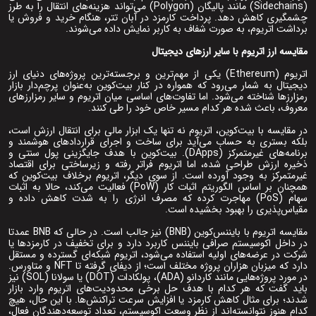
(Sidechains) مانند پالیگان (Polygon) می‌تواند هزینه‌های انتقال را به طرز
چشمگیری کاهش دهد. پرداخت کارمزد در آبان تتر، هنگام خرید و فروش یا
برداشت اتریوم، به ‌صورت شفاف به کاربر نمایش داده می‌شوند.
مقایسه ارز اتریوم با سایر ارزهای دیجیتال
اتریوم (Ethereum) یکی از مهم‌ترین و برجسته‌ترین پروژه‌های دنیای ارز
دیجیتال به شمار می‌رود که همواره در کنار بیت‌کوین به‌عنوان پرچم‌دار بازار
رمزارزها شناخته می‌شود. اما تفاوت‌های اساسی میان اتریوم و سایر رمزارزهای
معروف، باعث شده هر کدام مسیر خاص خود را طی کنند.
در مقایسه با بیت‌کوین، اتریوم نه‌ تنها یک ابزار مالی برای انتقال ارزش است،
بلکه بستری به حساب می‌آید برای ساخت و اجرای قراردادهای هوشمند و
برنامه‌های غیرمتمرکز (DApps). بیت‌کوین با هدف جایگزینی پول سنتی و
ذخیره ارزش طراحی شده، اما اتریوم فراتر رفته و زیرساختی برای اقتصاد
غیرمتمرکز به وجود آورده است. از سوی دیگر، اتریوم برخلاف بیت‌کوین که
همچنان بر اساس الگوریتم اثبات کار (PoW) فعالیت می‌کند، حالا به اثبات
سهام (PoS) مهاجرت کرده که مصرف انرژی را به ‌شدت کاهش داده و
مقیاس‌پذیری را بهبود بخشیده است.
مقایسه اتریوم با بایننس‌کوین (BNB) نیز جالب است. در حالی که BNB عمدتا
در داخل اکوسیستم صرافی بایننس کاربرد دارد و برای تخفیف در کارمزدها یا
شرکت در عرضه‌های اولیه استفاده می‌شود، اتریوم شبکه‌ای گسترده و مستقل
دارد که میزبان هزاران پروژه مختلف است؛ از دیفای گرفته تا NFT و متاورس.
در مورد پروژه‌هایی مانند کاردانو (ADA)، پولکادات (DOT) یا سولانا (SOL) نیز
باید گفت که هر کدام با هدف حل برخی محدودیت‌های اتریوم وارد بازار
شدند؛ برای مثال کاهش کارمزد یا افزایش سرعت تراکنش‌ها. با این حال، هیچ‌
کدام هنوز نتوانسته‌اند از نظر وسعت اکوسیستم، تعداد توسعه‌دهندگان فعال،