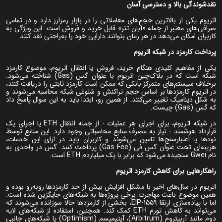
نقدشوندگی بالا و دسترسی آسان
اتریوم یکی از بالاترین حجم‌های معاملاتی را در بازار رمزارز دارد و در تمامی
صرافی‌های معتبر از جمله «آبان تتر» قابل خرید و فروش است. این ویژگی به
کاربران امکان می‌دهد در هر زمان بتوانند دارایی خود را به‌راحتی نقد کنند
پرداخت کارمزد در شبکه اتریوم
یکی از مفاهیم کلیدی هنگام خرید، فروش یا انتقال اتریوم، موضوع کارمزد
شبکه است که در بلاک‌چین اتریوم با عنوان گس (Gas) شناخته می‌شود.
برخلاف سیستم‌های متمرکز بانکی که ممکن است کارمزد ثابتی را دریافت کنند،
در اتریوم کارمزدها بر اساس حجم تراکنش و شلوغی شبکه محاسبه می‌شوند و
به شکل دینامیک تغییر می‌کنند. از همین رو، ابتدا باید به این سوال پاسخ داد
که گس (Gas) چیست.
در شبکه اتریوم، برای اجرای هر عملیات - از جمله انتقال ETH یا اجرای یک
قرارداد هوشمند - نیاز به مصرف منابع محاسباتی وجود دارد. این منابع توسط
نودها یا اعتبارسنج‌ها تامین می‌شوند و کاربران باید در ازای این خدمات،
هزینه‌ای تحت عنوان گس فی (Gas Fee) پرداخت کنند. گس در واحدی به
نام Gwei سنجیده می‌شود که برابر با یک میلیاردم ETH است.
راهکارهایی برای کاهش کارمزد اتریوم
اتریوم در سال‌های اخیر با مشکل افزایش بیش از حد کارمزدها روبه‌رو بوده و
همین موضوع باعث مهاجرت برخی پروژه‌ها به شبکه‌های جایگزین شده است.
اما با پیاده‌سازی ارتقا EIP-1559، بخشی از کارمزدها حالا سوزانده می‌شوند که
می‌تواند به کاهش تورم ETH کمک کند. همچنین، استفاده از شبکه‌های لایه
دوم مانند آربیتروم (Arbitrum)، آپتیمیسم (Optimism) یا شبکه‌های جانبی