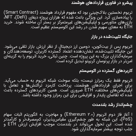
پیشرو در فناوری قراردادهای هوشمند
تریوم نخستین بلاک‌چینی بود که مفهوم قرارداد هوشمند (Smart Contract)
را پیاده‌سازی کرد. این ویژگی باعث شده که هزاران پروژه دیفای (DeFi)، NFT،
بازی‌های متاورسی و اپلیکیشن‌های غیرمتمرکز بر بستر آن ساخته شوند. خرید
ETH به معنای سهیم شدن در رشد این اکوسیستم عظیم است.
جایگاه تثبیت‌شده در بازار
اتریوم پس از بیت‌کوین، دومین ارز دیجیتال از نظر ارزش بازار تلقی می‌شود.
این جایگاه تثبیت‌شده، نشان‌دهنده اعتماد گسترده کاربران، توسعه‌دهندگان و
سرمایه‌گذاران بزرگ به این پروژه است. چنین ثباتی، خرید اتریوم را به گزینه‌ای
امن‌تر در بازار پرنوسان کریپتو تبدیل کرده است.
کاربردهای گسترده در اکوسیستم
اتریوم فقط یک رمزارز نیست؛ بلکه سوخت شبکه اتریوم به حساب می‌آید.
برای اجرای قراردادهای هوشمند، پرداخت کارمزد تراکنش‌ها و تعامل با
اپلیکیشن‌های مختلف، ETH ضروری است. همین کاربردهای گسترده باعث
شده که تقاضای پایدار و افزایشی برای این رمزارز وجود داشته باشد.
چشم‌انداز رشد بلندمدت
ا آغاز فاز دوم اتریوم (Ethereum 2.0) و مهاجرت به الگوریتم اثبات سهام
(PoS)، این شبکه به‌ طور چشم‌گیری مقیاس‌پذیرتر، کم‌مصرف‌تر و کارآمدتر
شده است. این تحول می‌تواند در بلندمدت موجب افزایش ارزش ETH و
جلب توجه بیشتر سرمایه‌گذاران شود.